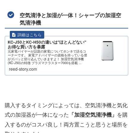
空気清浄と加湿が一体！シャープの加湿空
気清浄機
KC-J50とKC-H50の違いは"ほとんどない"
お得な買い方を暴露
元家電バイヤーが話題の家電についてホンネで語るコ
ーナーです。 家電アドバイザーの資格を持っている僕
がズバッと切り込んでいきますよ！ 加湿空気清浄機
(KC-J50)の特徴 プラズマクラスター7000を搭載 ...
reed-story.com
購入するタイミングによっては、空気清浄機と気化
式の加湿器が一体になった
を購
「加湿空気清浄機」
入するのがコスパ良し！両方置こうと思うと場所を