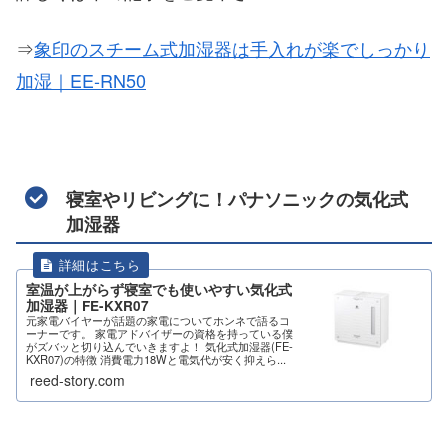
⇒
象印のスチーム式加湿器は手入れが楽でしっかり
加湿｜EE-RN50
寝室やリビングに！パナソニックの気化式
加湿器
室温が上がらず寝室でも使いやすい気化式
加湿器｜FE-KXR07
元家電バイヤーが話題の家電についてホンネで語るコ
ーナーです。 家電アドバイザーの資格を持っている僕
がズバッと切り込んでいきますよ！ 気化式加湿器(FE-
KXR07)の特徴 消費電力18Wと電気代が安く抑えら...
reed-story.com