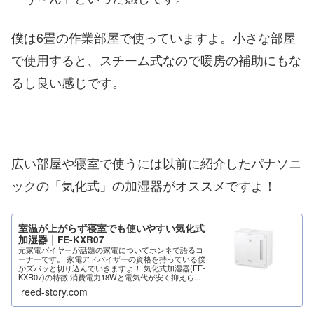
僕は6畳の作業部屋で使っていますよ。小さな部屋
で使用すると、スチーム式なので暖房の補助にもな
るし良い感じです。
広い部屋や寝室で使うには以前に紹介したパナソニ
ックの「気化式」の加湿器がオススメですよ！
室温が上がらず寝室でも使いやすい気化式
加湿器｜FE-KXR07
元家電バイヤーが話題の家電についてホンネで語るコ
ーナーです。 家電アドバイザーの資格を持っている僕
がズバッと切り込んでいきますよ！ 気化式加湿器(FE-
KXR07)の特徴 消費電力18Wと電気代が安く抑えら...
reed-story.com