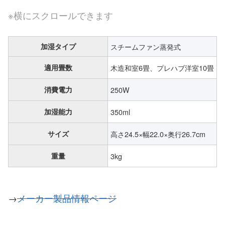
※横にスクロールできます
加湿タイプ
スチームファン蒸発式
適用畳数
木造和室6畳、プレハブ洋室10畳
消費電力
250W
加湿能力
350ml
サイズ
高さ24.5×幅22.0×奥行26.7cm
重量
3kg
→
メーカー製品情報ページ