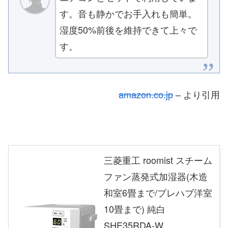
す。音も静かでお手入れも簡単。
湿度50%前後を維持できて上々で
す。
amazon.co.jp
– より引用
三菱重工 roomist スチーム
ファン蒸発式加湿器(木造
和室6畳まで/プレハブ洋室
10畳まで) 純白
SHE35RDA-W