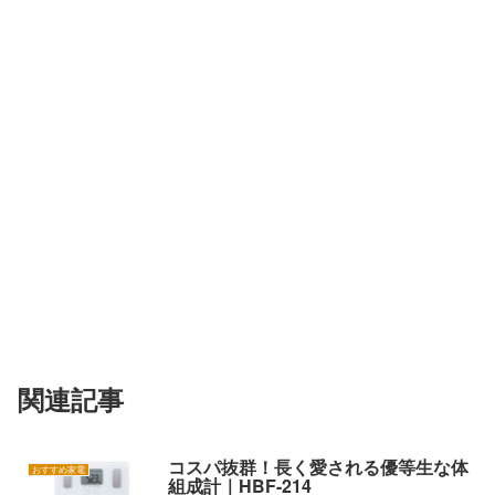
関連記事
コスパ抜群！長く愛される優等生な体
おすすめ家電
組成計｜HBF-214