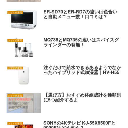
ER-SD70とER-RD7の違いは色合い
おすすめ家電
と自動メニュー数！口コミは？
MQ738とMQ735の違いはスパイスグ
おすすめ家電
ラインダーの有無！
注ぐだけで給水できるあるようでなか
おすすめ家電
ったハイブリッド式加湿器｜HV-H55
【選び方】おすすめ体組成計を種類別
おすすめ家電
に5つ紹介するよ
SONYの4Kテレビ KJ-55X8500Fと
おすすめ家電
9000Fはどう違う？