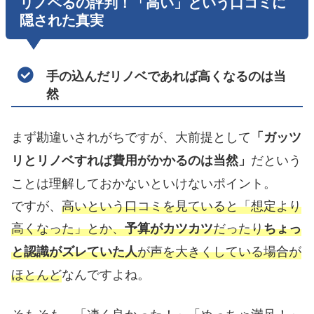
リノベるの評判！「高い」という口コミに
隠された真実
手の込んだリノベであれば高くなるのは当
然
まず勘違いされがちですが、大前提として
「ガッツ
だという
リとリノベすれば費用がかかるのは当然」
ことは理解しておかないといけないポイント。
ですが、
高いという口コミを見ていると「想定より
高くなった」とか、
だったり
予算がカツカツ
ちょっ
が声を大きくしている場合が
と認識がズレていた人
ほとんど
なんですよね。
そもそも、「凄く良かった！」「めっちゃ満足！」