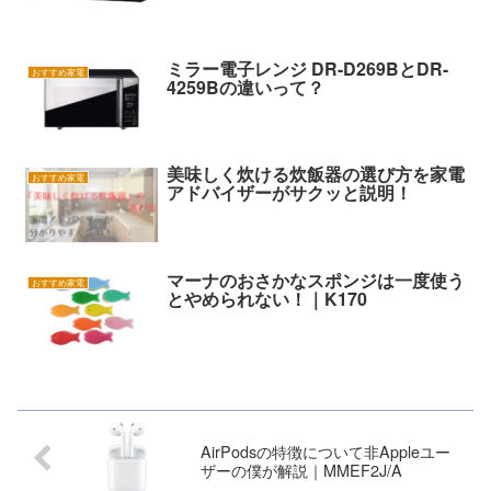
ミラー電子レンジ DR-D269BとDR-
おすすめ家電
4259Bの違いって？
美味しく炊ける炊飯器の選び方を家電
おすすめ家電
アドバイザーがサクッと説明！
マーナのおさかなスポンジは一度使う
おすすめ家電
とやめられない！｜K170
AirPodsの特徴について非Appleユー
ザーの僕が解説｜MMEF2J/A